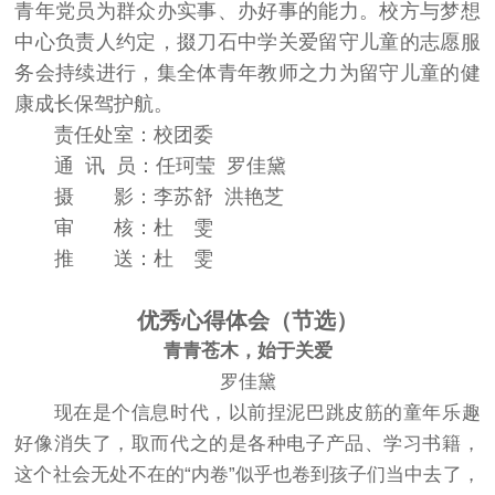
青年党员为群众办实事、办好事的能力。校方与梦想
中心负责人约定，掇刀石中学关爱留守儿童的志愿服
务会持续进行，集全体青年教师之力为留守儿童的健
康成长保驾护航。
责任处室：校团委
通 讯 员：任珂莹 罗佳黛
摄 影：李苏舒 洪艳芝
审 核：杜 雯
推 送：杜 雯
优秀心得体会（节选）
青青苍木，始于关爱
罗佳黛
现在是个信息时代，以前捏泥巴跳皮筋的童年乐趣
好像消失了，取而代之的是各种电子产品、学习书籍，
这个社会无处不在的“内卷”似乎也卷到孩子们当中去了，