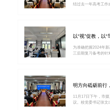
结过去一年高考工作
议并讲话，副校长王
绩，并指···
以“视”促教，以
为准确把握2024
三后期复习备考的针
三的复习备考工作进
文、···
明方向砥砺前行
11月17日下午，市
议。校党委书记张文
城”高度评价了我校2