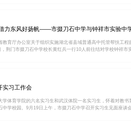
 借力东风好扬帆——市掇刀石中学与钟祥市实验中
省教育厅办公室关于组织实施湖北省县域普通高中托管帮扶工程
4日，荆门市掇刀石中学校长黄红兵一行10人前往结对学校钟祥市
方签订托管帮扶协议，并开展了第一次教学研讨、班级管理等方
开实习工作会
大学体育学院的六名实习生和武汉体院一名实习生，怀着对教书
石中学校园。9月19日上午，市掇刀石中学召开实习生见面座谈
、体卫艺处主任毕卫华、五位指导教师和全体实习生参加会议。