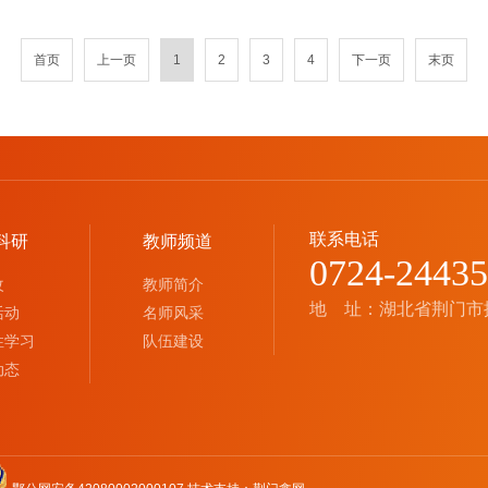
首页
上一页
1
2
3
4
下一页
末页
联系电话
科研
教师频道
0724-2443
改
教师简介
地 址：湖北省荆门市
活动
名师风采
性学习
队伍建设
动态