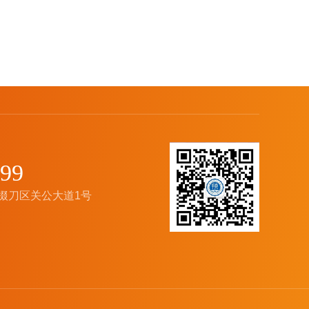
599
掇刀区关公大道1号