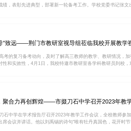
成绩，表彰先进典型，部署新一轮备考工作。学校党委书记张文
陈华主持会议。党委书记张文充分肯定了2025届高考取得的优异
“导”致远——荆门市教研室视导组莅临我校开展教学
年新高考的复习备考动向，及时了解高三教师的教学、教研情况，加
对性和实效性，4月1日，我校特邀市教研室各学科教研员到校，
行视导。聚焦课堂，“视”听把脉视导组深入高三课堂，随堂观摩
，聚合力再创辉煌——市掇刀石中学召开2023年教
掇刀石中学在学术报告厅召开2023年教学工作会议，全校教师参
出席会议并讲话。他以刘禹锡的诗句“唯有牡丹真国色，花开时节
023年的高考成绩。2023年高考各项数据公布，我校特本上线率