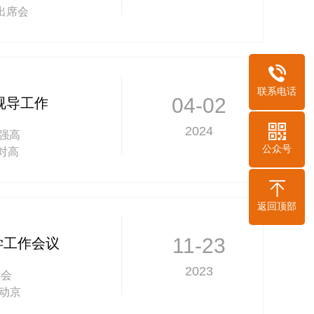
出席会
成
联系电话
04-02
视导工作
2024
强高
公众号
对高
了语
返回顶部
11-23
学工作会议
2023
加会
动京
全市第