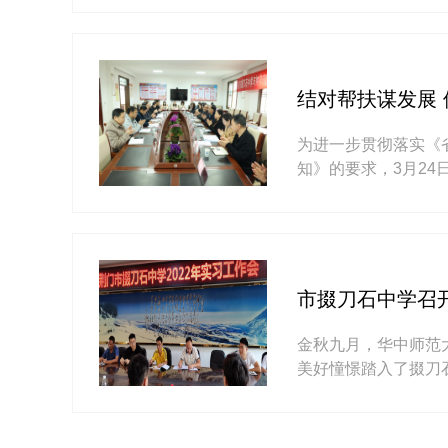
四，···
结对帮扶谋发展
为进一步贯彻落实《
知》的要求，3月2
学开展共建活动，双
习交···
市掇刀石中学召
金秋九月，华中师范
美好憧憬踏入了掇刀
校教务处副主任赵翔
任···