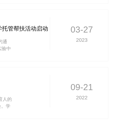
03-27
学托管帮扶活动启动
2023
的通
实验中
面的学
09-21
2022
育人的
会。学
赵翔主