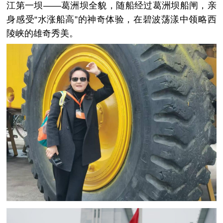
江第一坝——葛洲坝全貌，随船经过葛洲坝船闸，亲
身感受“水涨船高”的神奇体验，在碧波荡漾中领略西
陵峡的雄奇秀美。